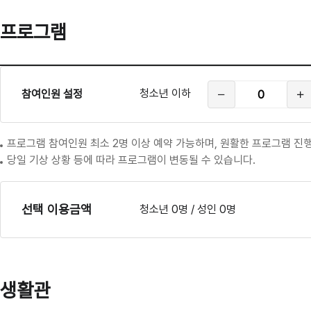
프로그램
프
로
청
그
청소년 이하
참여인원 설정
소
램
년
이
하
참
프로그램 참여인원 최소 2명 이상 예약 가능하며, 원활한 프로그램 진행
여
당일 기상 상황 등에 따라 프로그램이 변동될 수 있습니다.
인
원
선택 이용금액
청소년 0명 / 성인 0명
생활관