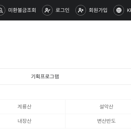
미환불금조회
로그인
회원가입
K
기획프로그램
계룡산
설악산
내장산
변산반도