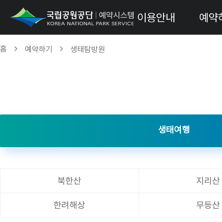
이용안내
예약
홈
예약하기
생태탐방원
생태여행
북한산
지리산
한려해상
무등산