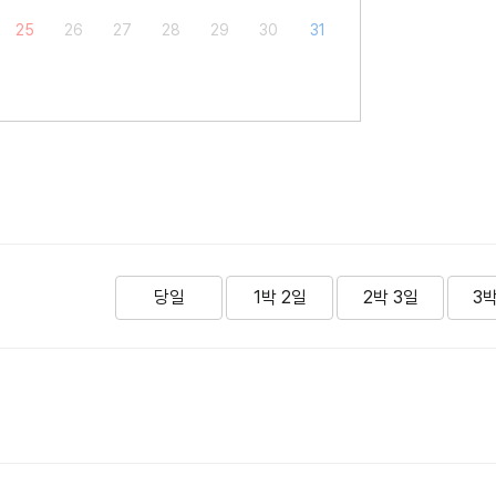
25
26
27
28
29
30
31
당일
1박 2일
2박 3일
3박