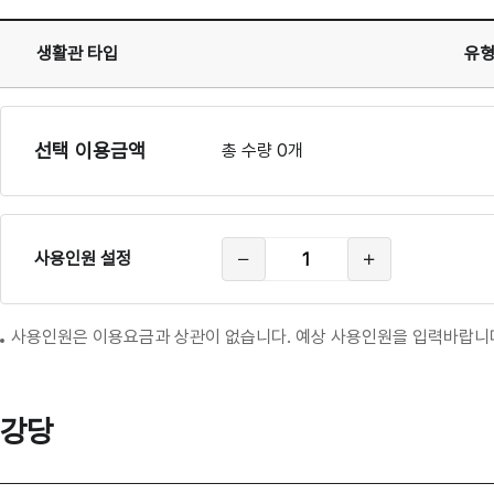
생활관 타입
유
생
생
활
활
관
관
선택 이용금액
총 수량 0개
총
사용인원 설정
참
여
인
원
사용인원은 이용요금과 상관이 없습니다. 예상 사용인원을 입력바랍니
강당