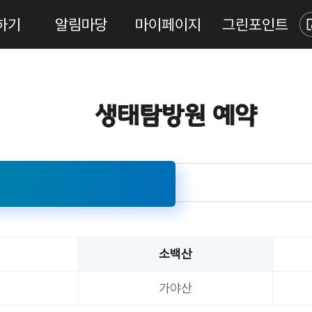
하기
알림마당
마이페이지
그린포인트
생태탐방원 예약
소백산
가야산