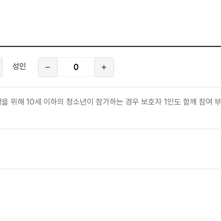
성
성인
인
참
여
인
원
을 위해 10세 이하의 청소년이 참가하는 경우 보호자 1인도 함께 참여 