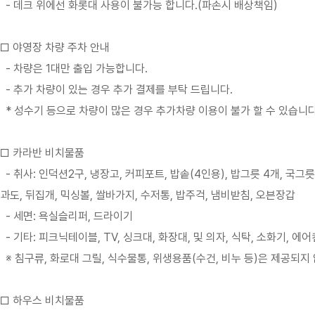
- 데크 위에선 화롯대 사용이 불가능 합니다.(파손시 배상책임)
□ 야영장 차량 주차 안내
- 차량은 1대만 출입 가능합니다.
- 추가 차량이 있는 경우 추가 결제를 부탁 드립니다.
* 성수기 등으로 차량이 많은 경우 추가차량 이용이 불가 할 수 있습니다
□ 카라반 비치물품
- 취사: 인덕션2구, 냉장고, 커피포트, 밥솥(4인용), 밥그릇 4개, 국그릇 4개
과도, 뒤집개, 믹싱볼, 쌀바가지, 수저통, 밥주걱, 냄비받침, 오븐장갑
- 세면: 욕실슬리퍼, 드라이기
- 기타: 피크닉테이블, TV, 싱크대, 화장대, 및 의자, 식탁, 소화기, 에
※ 침구류, 화로대 그릴, 식수물통, 위생용품(수건, 비누 등)은 제공되지
□ 하우스 비치물품