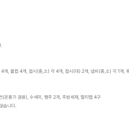
.
, 물컵 4개, 접시(중,소) 각 4개, 접시(대) 2개, 냅비(중,소) 각 1개, 
어컨(온풍기 겸용), 수세미, 행주 2개, 주방세재, 멀티탭 4구
 않습니다.