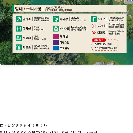
시설 운영 현황 및 정비 안내
□
폐쇄 시설:
야영장 상단부(29번 사이트 인근) 개수대 및 샤워장