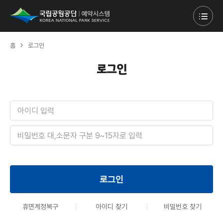
홈
로그인
로그인
아
이
디
비
밀
번
호
로그인
휴면계정복구
아이디 찾기
비밀번호 찾기