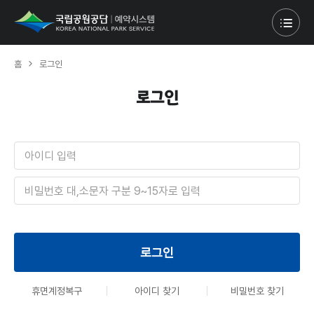
홈
로그인
로그인
아
이
디
비
밀
번
호
로그인
휴면계정복구
아이디 찾기
비밀번호 찾기