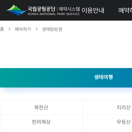
이용안내
예약
홈
예약하기
생태탐방원
생태여행
북한산
지리산
한려해상
무등산