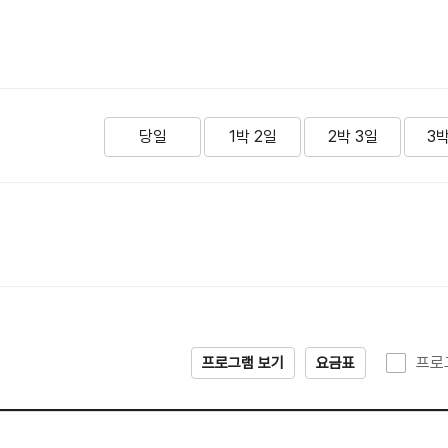
당일
1박 2일
2박 3일
3박
프로
프로그램 보기
요금표