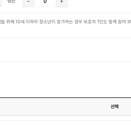
성인
인
참
여
인
원
을 위해 10세 이하의 청소년이 참가하는 경우 보호자 1인도 함께 참여 
형
선택