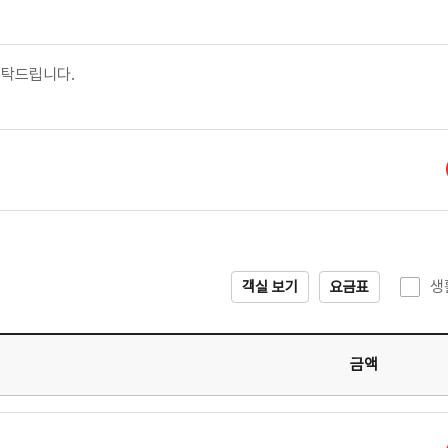
부탁드립니다.
생
객실 보기
요금표
금액