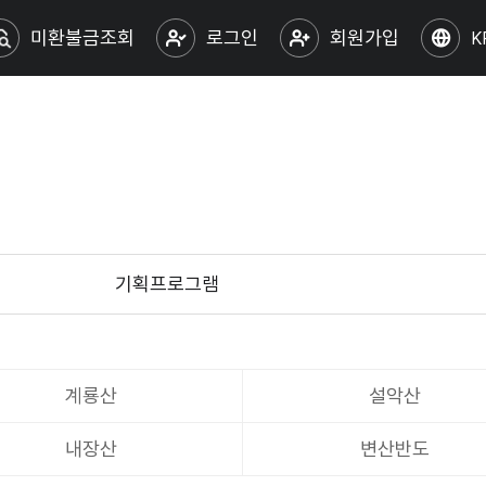
미환불금조회
로그인
회원가입
K
기획프로그램
계룡산
설악산
내장산
변산반도