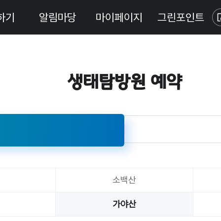
하기
알림마당
마이페이지
그린포인트
생태탐방원 예약
소백산
가야산