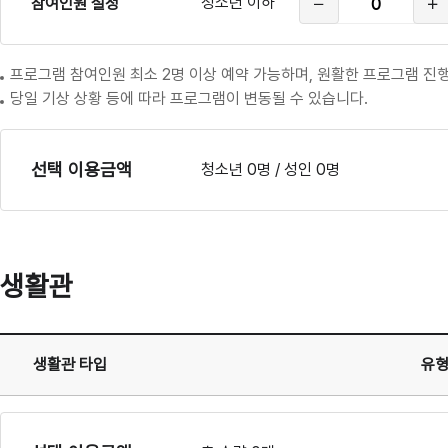
그
청소년 이하
참여인원 설정
소
램
년
이
하
참
프로그램 참여인원 최소 2명 이상 예약 가능하며, 원활한 프로그램 진행
여
당일 기상 상황 등에 따라 프로그램이 변동될 수 있습니다.
인
원
선택 이용금액
청소년 0명 / 성인 0명
생활관
생활관 타입
유
생
생
활
활
관
관