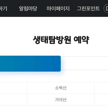
하기
알림마당
마이페이지
그린포인트
생태탐방원 예약
소백산
가야산