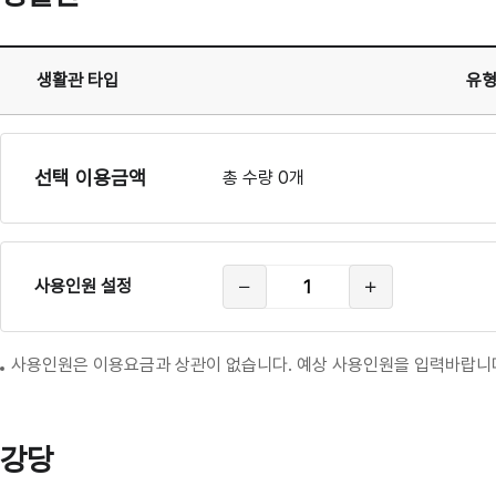
생활관 타입
유
생
생
활
활
관
관
선택 이용금액
총 수량 0개
총
사용인원 설정
참
여
인
원
사용인원은 이용요금과 상관이 없습니다. 예상 사용인원을 입력바랍니
강당