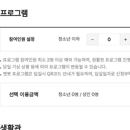
프로그램
프
로
청
그
청소년 이하
참여인원 설정
소
램
년
이
하
참
프로그램 참여인원 최소 2명 이상 예약 가능하며, 원활한 프로그램 진행
여
당일 기상 상황 등에 따라 프로그램이 변동될 수 있습니다.
인
원
챗봇 프로그램은 입실시 QR코드 안내가 필요하여, 입실일자로 신청부
선택 이용금액
청소년 0명 / 성인 0명
생활관