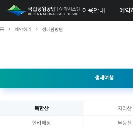
이용안내
예약
홈
예약하기
생태탐방원
생태여행
북한산
지리산
한려해상
무등산