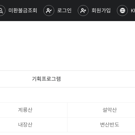
미환불금조회
로그인
회원가입
K
기획프로그램
계룡산
설악산
내장산
변산반도