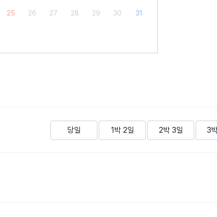
25
26
27
28
29
30
31
당일
1박 2일
2박 3일
3박