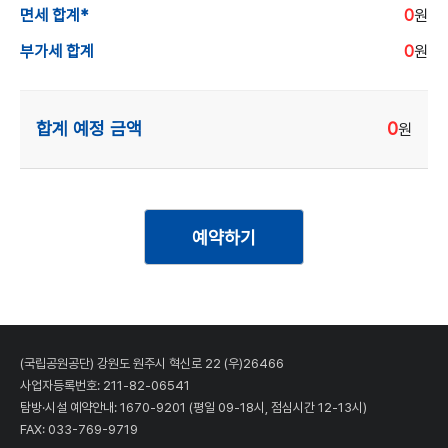
면세 합계*
0
원
부가세 합계
0
원
합계 예정 금액
0
원
예약하기
(국립공원공단) 강원도 원주시 혁신로 22 (우)26466
사업자등록번호: 211-82-06541
탐방·시설 예약안내:
1670-9201
(평일 09-18시, 점심시간 12-13시)
FAX: 033-769-9719