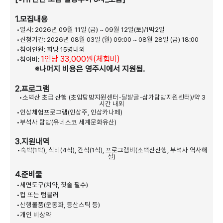
1.모집내용
•일시: 2026년 09월 11일 (금) ~ 09월 12일(토)/1박2일
•신청기간: 2026년 08월 03일 (월) 09:00 ~ 08월 28일 (금) 18:00
•참여인원: 회당 15명내외
1인당 33,000원(체험비)
•참여비:
※나머지 비용은 영주시에서 지원됨.
2.프로그램
•소백산 초급 산행 (초암탐방지원센터-달밭골-삼가탐방지원센터)/약 3
시간 내외
•인삼체험프로그램(인삼주, 인삼카나페)
•부석사 탐방(유네스코 세계문화유산)
3.지원내역
•숙박(1박), 식비(4식), 간식(1식), 프로그램비(소백산산행, 부석사 역사해
설)
4.준비물
•세면도구(치약, 칫솔 필수)
•컵 또는 텀블러
•산행물품(운동화, 등산스틱 등)
•개인 비상약