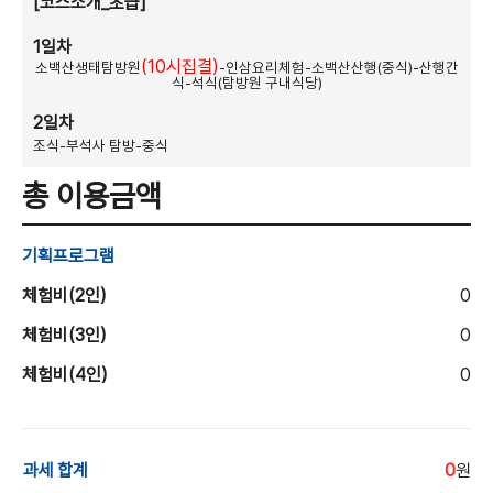
[코스소개_초급]
1일차
(10시집결)
소백산생태탐방원
-인삼요리체험-소백산산행(중식)-산행간
식-석식(탐방원 구내식당)
2일차
조식-부석사 탐방-중식
총 이용금액
기획프로그램
체험비(2인)
0
체험비(3인)
0
체험비(4인)
0
과세 합계
0
원