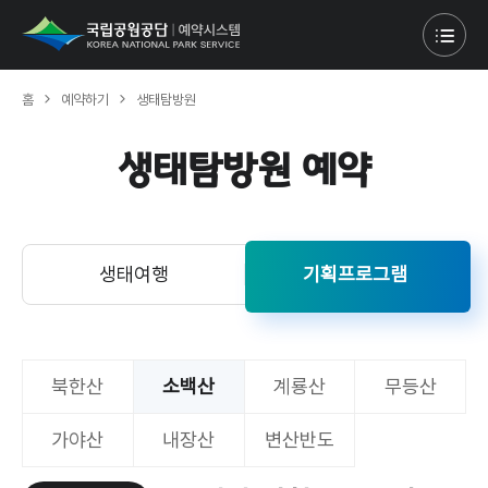
홈
예약하기
생태탐방원
생태탐방원 예약
생태여행
기획프로그램
북한산
소백산
계룡산
무등산
가야산
내장산
변산반도