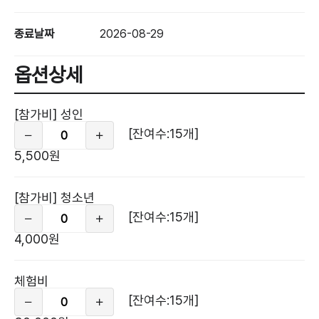
종료날짜
2026-08-29
옵션상세
옵
션
[참가비] 성인
상
세
[잔여수:15개]
5,500원
[참가비] 청소년
[잔여수:15개]
4,000원
체험비
[잔여수:15개]