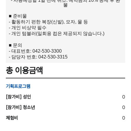
-
사용예정일
1
일 전에 취소
:
예약금의
20%
공제 후 환
불
■
준비물
-
활동하기 편한 복장
(
신발
),
모자
,
물 등
-
개인 비상약 필수
-
개인 텀블러
(
일회용 컵은 제공되지 않습니다
.)
■
문의
-
대표번호
: 042-530-3300
-
담당자 번호
: 042-530-3315
총 이용금액
기획프로그램
[참가비] 성인
0
[참가비] 청소년
0
체험비
0