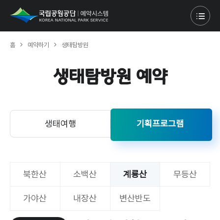
홈
예약하기
생태탐방원
생태탐방원 예약
생태여행
기획프로그램
북한산
소백산
계룡산
무등산
가야산
내장산
변산반도