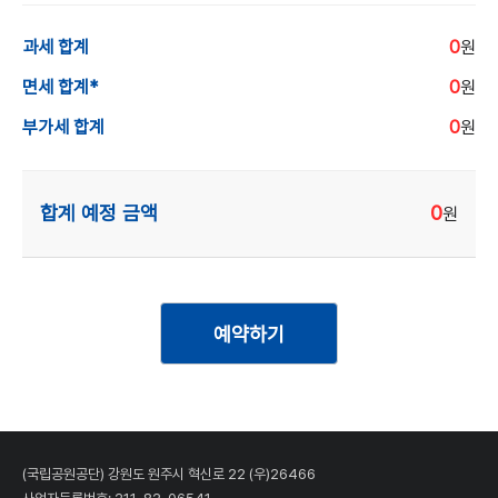
과세 합계
0
원
면세 합계*
0
원
부가세 합계
0
원
합계 예정 금액
0
원
예약하기
(국립공원공단) 강원도 원주시 혁신로 22 (우)26466