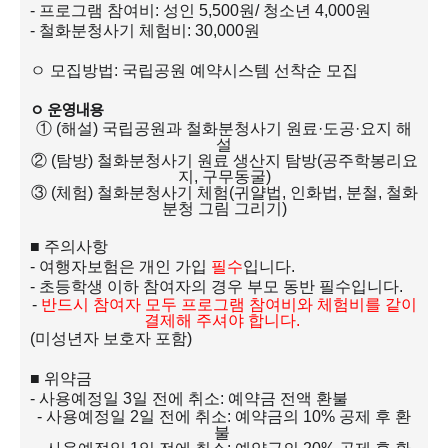
-
프로그램 참여비
:
성인
5,500
원
/
청소년
4,000
원
-
철화분청사기 체험비
: 30,000
원
ㅇ 모집방법
:
국립공원 예약시스템 선착순 모집
ㅇ 운영내용
①
(
해설
)
국립공원과 철화분청사기 원료
·
도공
·
요지 해
설
②
(
탐방
)
철화분청사기 원료 생산지 탐방
(
공주학봉리요
지
,
구무동굴
)
③
(
체험
)
철화분청사기 체험
(
귀얄법
,
인화법
,
분철
,
철화
분청 그림 그리기
)
■
주의사항
-
여행자보험은 개인 가입
필수
입니다
.
-
초등학생 이하 참여자의 경우 부모 동반 필수입니다
.
-
반드시 참여자 모두 프로그램 참여비와 체험비를 같이
결제해 주셔야 합니다
.
(
미성년자 보호자 포함
)
■
위약금
-
사용예정일
3
일 전에 취소
:
예약금 전액 환불
-
사용예정일
2
일 전에 취소
:
예약금의
10%
공제 후 환
불