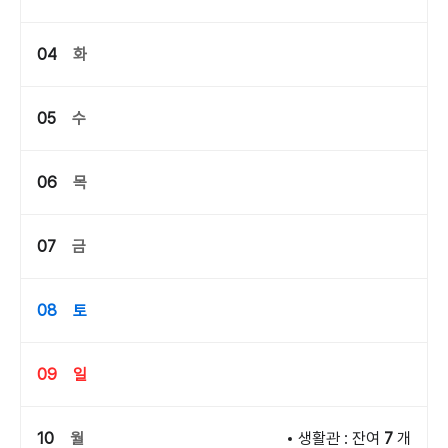
04
화
05
수
06
목
07
금
08
토
09
일
10
월
생활관 : 잔여
7
개