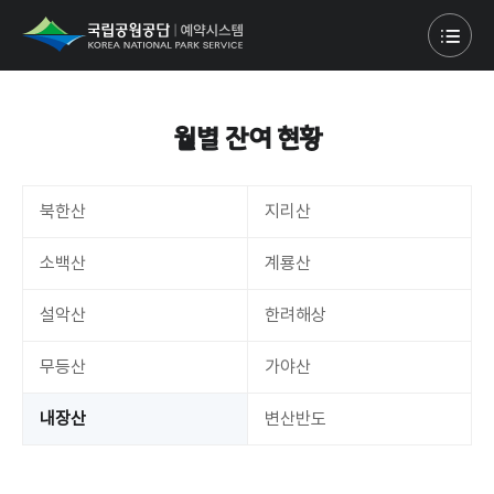
월별 잔여 현황
북한산
지리산
소백산
계룡산
설악산
한려해상
무등산
가야산
내장산
변산반도