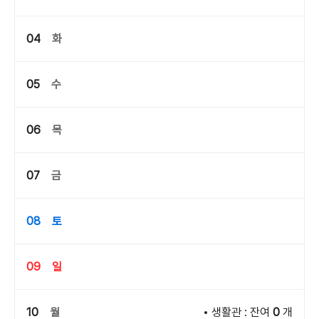
04
화
05
수
06
목
07
금
08
토
09
일
10
월
생활관 : 잔여
0
개