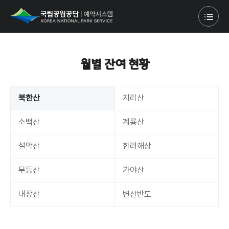
월별 잔여 현황
북한산
지리산
소백산
계룡산
설악산
한려해상
무등산
가야산
내장산
변산반도