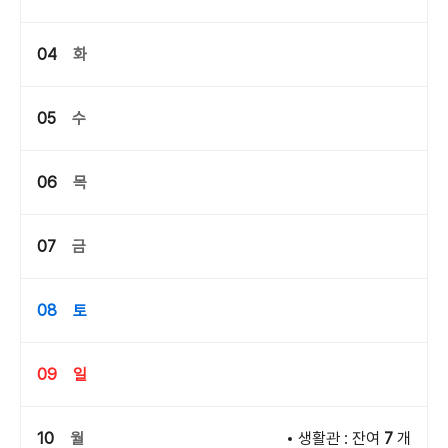
04
화
05
수
06
목
07
금
08
토
09
일
10
월
생활관 : 잔여
7
개