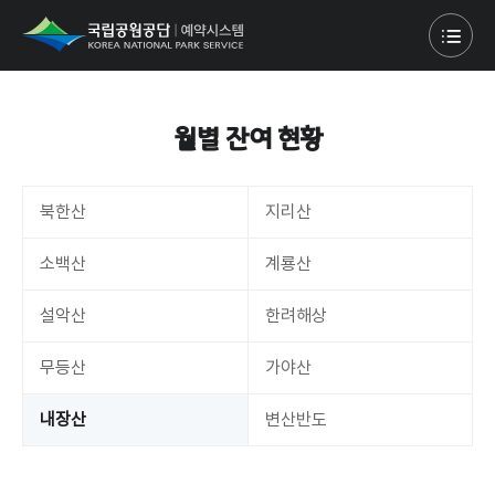
월별 잔여 현황
북한산
지리산
소백산
계룡산
설악산
한려해상
무등산
가야산
내장산
변산반도