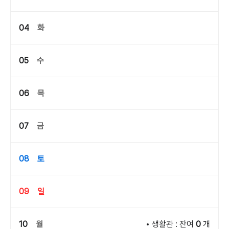
04
화
05
수
06
목
07
금
08
토
09
일
10
월
생활관 : 잔여
0
개