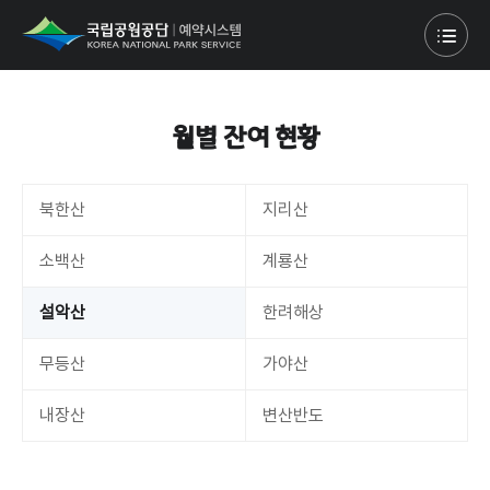
월별 잔여 현황
북한산
지리산
소백산
계룡산
설악산
한려해상
무등산
가야산
내장산
변산반도