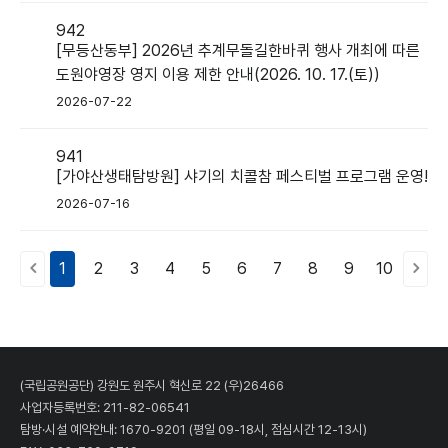
942
[무등산동부] 2026년 추계무돌길한바퀴 행사 개최에 따른
도원야영장 영지 이용 제한 안내(2026. 10. 17.(토))
2026-07-22
941
[가야산생태탐방원] 샤기의 치콜참 페스티벌 프로그램 운영!
2026-07-16
1
2
3
4
5
6
7
8
9
10
(국립공원공단) 강원도 원주시 혁신로 22 (우)26466
사업자등록번호: 211-82-06541
탐방·시설 예약안내:
1670-9201
(평일 09-18시, 점심시간 12-13시)