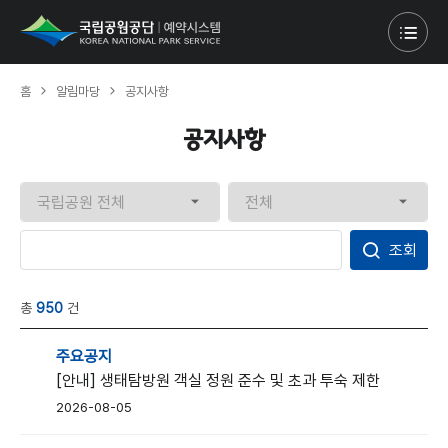
홈
알림마당
공지사항
공지사항
검
색
조회
값
입
력
총
950
건
공
지
주요공지
사
[안내] 생태탐방원 객실 정원 준수 및 초과 투숙 제한
항
리
2026-08-05
스
트